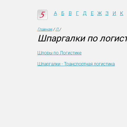
А
Б
В
Г
Д
Е
Ж
З
И
К
Главная
/
Л
/
Шпаргалки по логис
Шпоры по Логистике
Шпаргалки - Транспортная логистика