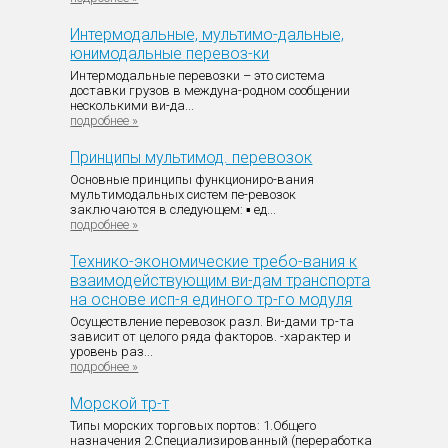
Интермодальные, мультимо-дальные,
юнимодальные перевоз-ки
Интермодальные перевозки – это система
доставки грузов в междуна-родном сообщении
несколькими ви-да...
подробнее »
Принципы мультимод. перевозок
Основные принципы функциониро-вания
мультимодальных систем пе-ревозок
заключаются в следующем: ▪ ед...
подробнее »
Технико-экономические требо-вания к
взаимодействующим ви-дам транспорта
на основе исп-я единого тр-го модуля
Осуществление перевозок разл. Ви-дами тр-та
зависит от целого ряда факторов. -характер и
уровень раз...
подробнее »
Морской тр-т
Типы морских торговых портов: 1.Общего
назначения 2.Специализированный (переработка