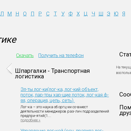
Л
М
Н
О
П
Р
С
Т
У
Ф
Х
Ц
Ч
Ш
Э
Ю
Я
тике
Ста
Скачать
Получить на телефон
На текущ
Шпаргалки - Транспортная
восполь
логистика
Эл-ты лог-ки(лог-ка, лог-кий объект,
Соо
поток, пар-тры хар-щие поток, лог-кая ф-
яя, операция, цепь, сеть).
Пом
Лог-ка – это наука об оргц-ии со-вмест
деятельности менеджеров раз-лич подразделений
дру
предпри-ятий(1....
подробнее »
Управление лог-кой (осн. правила лог-