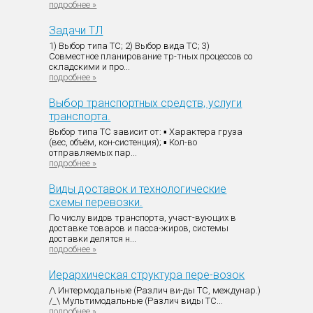
подробнее »
Задачи ТЛ
1) Выбор типа ТС; 2) Выбор вида ТС; 3)
Совместное планирование тр-тных процессов со
складскими и про...
подробнее »
Выбор транспортных средств, услуги
транспорта.
Выбор типа ТС зависит от: ▪ Характера груза
(вес, объём, кон-систенция); ▪ Кол-во
отправляемых пар...
подробнее »
Виды доставок и технологические
схемы перевозки.
По числу видов транспорта, участ-вующих в
доставке товаров и пасса-жиров, системы
доставки делятся н...
подробнее »
Иерархическая структура пере-возок
/\ Интермодальные (Различ ви-ды ТС, междунар.)
/_\ Мультимодальные (Различ виды ТС...
подробнее »