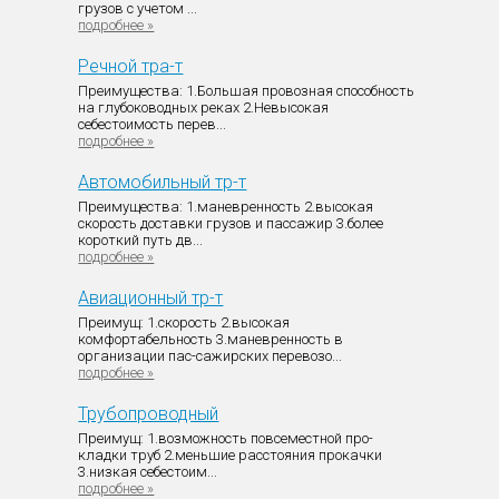
грузов с учетом ...
подробнее »
Речной тра-т
Преимущества: 1.Большая провозная способность
на глубоководных реках 2.Невысокая
себестоимость перев...
подробнее »
Автомобильный тр-т
Преимущества: 1.маневренность 2.высокая
скорость доставки грузов и пассажир 3.более
короткий путь дв...
подробнее »
Авиационный тр-т
Преимущ: 1.скорость 2.высокая
комфортабельность 3.маневренность в
организации пас-сажирских перевозо...
подробнее »
Трубопроводный
Преимущ: 1.возможность повсеместной про-
кладки труб 2.меньшие расстояния прокачки
3.низкая себестоим...
подробнее »