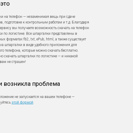
 это
и на телефон — незаменимая вещь при сдаче
в, подготовке к контрольным работам и т.д. Благодаря
ервису вы получаете возможность скачать на телефон
и по логистике. Все шпаргалки представлены в
х форматах fb2, txt, ePub, html, а также существует
ava шпаргалки в виде удобного приложения для
го телефона, которые можно скачать бесплатно.
но скачать шпаргалки по логистике — и никакой
вам не страшен!
и возникла проблема
ложение не запускается на вашем телефоне —
зуйтесь
этой формой
.