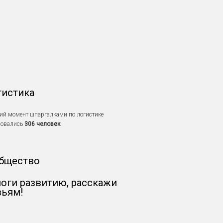
тистика
ий момент шпаргалками по логистике
зовались
306 человек
.
бщество
оги развитию, расскажи
зьям!