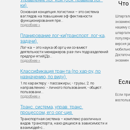
Что
ки).
Основная концепция логистики – это система
взглядов на повышение эф-фективности
Шпаргалк
функционирования пре...
экзамено
подробнее »
нашему с
шпаргалк
Планирование лог-ки(транспорт. лог-ка,
популярны
задачи).
версия j
Лог-ка – это наука об оргц-ии со-вмест
мобильно
деятельности менеджеров раз-лич подразделений
Достаточ
предпри-ятий(До...
подробнее »
экзамен 
Классификация тран-та (по хар-ру, по
назначению, по виду).
Есл
1.по характеру: - пассажиры; - грузы; 2. по
направлению: - личного пользования; - общест.
пользовани...
Если при
подробнее »
восполь
Транс. система, управ. транс.
процессом, его орг-ция.
Транспортная система – комплекс различных
видов транспорта, нахо-дящихся в зависимости и
взаимодей-с...