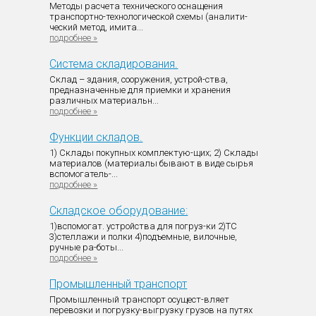
Методы расчета технического оснащения
транспортно-технологической схемы (аналити-
ческий метод, имита...
подробнее »
Система складирования.
Склад – здания, сооружения, устрой-ства,
предназначенные для приемки и хранения
различных материальн...
подробнее »
Функции складов.
1) Склады покупных комплектую-щих; 2) Склады
материалов (материалы бывают в виде сырья
вспомогатель-...
подробнее »
Складское оборудование:
1)вспомогат. устройства для погруз-ки 2)ТС
3)стеллажи и полки 4)подъемные, вилочные,
ручные ра-боты...
подробнее »
Промышленный транспорт
Промышленный транспорт осущест-вляет
перевозки и погрузку-выгрузку грузов на путях